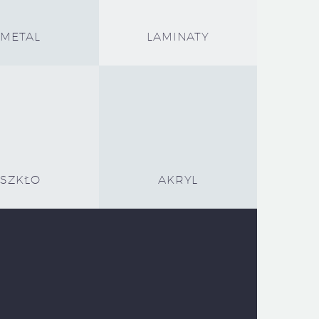
METAL
LAMINATY
SZKŁO
AKRYL
owania oznakuje dla Ciebie różnorodne przedmioty starannie
rezent dla bliskiej Ci osoby. Co więcej, jest to
uracje. Przekonaj się sam i spersonalizuj u nas