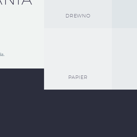
DREWNO
ia.
PAPIER
le, drewnie czy metalu, to chleb powszedni. Oznacza to, że nasza prac
również doskonałe rozwiązanie, aby stworzyć jedyny w swoim rodzaju p
cznie malowanych plakietek, którymi można ozdobić np. biuro czy resta
reklamowe swojego przedsiębiorstwa!