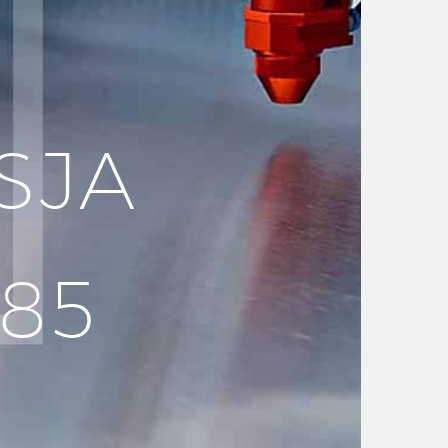
SJA
185