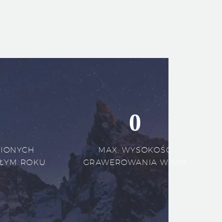
0
WIONYCH
MAX. WYSOKOŚĆ
GŁYM ROKU
GRAWEROWANIA W MM