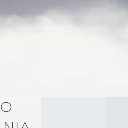
O
NIA