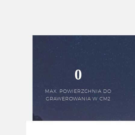
0
MAX. POWIERZCHNIA DO
GRAWEROWANIA W CM2