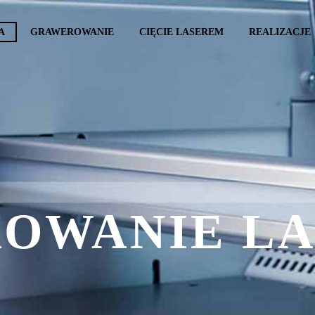
A
GRAWEROWANIE
CIĘCIE LASEREM
REALIZACJE
OWANIE L