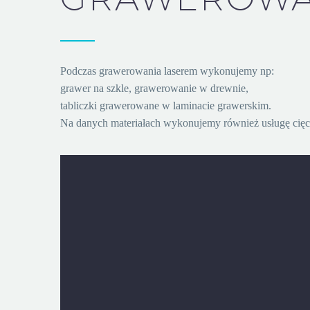
Podczas grawerowania laserem wykonujemy np:
grawer na szkle, grawerowanie w drewnie,
tabliczki grawerowane w laminacie grawerskim.
Na danych materiałach wykonujemy również usługę cięc
4grawer to miejsce, dla którego grawerowanie na szk
wykonanymi wzorami, napisami czy też grafikami. To 
nowoczesna alternatywa naklejek, nadruków czy też rę
wizytownik lub w wyjątkowy sposób ozdób gadżety 